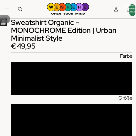
Artikel 
Warenk
insgesa
0
/
1
16
Sweatshirt Organic –
MONOCHROME Edition | Urban
Minimalist Style
€49,95
Farbe
White
Black
Größe
XS
S