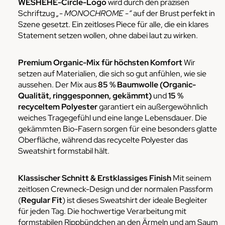
WESHEHE-Circle-Logo
wird durch den präzisen
Schriftzug
„- MONOCHROME -“
auf der Brust perfekt in
Szene gesetzt. Ein zeitloses Piece für alle, die ein klares
Statement setzen wollen, ohne dabei laut zu wirken.
Premium Organic-Mix für höchsten Komfort
Wir
setzen auf Materialien, die sich so gut anfühlen, wie sie
aussehen. Der Mix aus
85 % Baumwolle (Organic-
Qualität, ringgesponnen, gekämmt)
und
15 %
recyceltem Polyester
garantiert ein außergewöhnlich
weiches Tragegefühl und eine lange Lebensdauer. Die
gekämmten Bio-Fasern sorgen für eine besonders glatte
Oberfläche, während das recycelte Polyester das
Sweatshirt formstabil hält.
Klassischer Schnitt & Erstklassiges Finish
Mit seinem
zeitlosen Crewneck-Design und der normalen Passform
(
Regular Fit
) ist dieses Sweatshirt der ideale Begleiter
für jeden Tag. Die hochwertige Verarbeitung mit
formstabilen Rippbündchen an den Ärmeln und am Saum