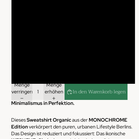
M
L
XL
XXL
3XL
Menge
Menge
In den Warenkorb legen
verringern
erhöhen
Minimalismus in Perfektion.
Dieses
Sweatshirt Organic
aus der
MONOCHROME
Edition
verkörpert den puren, urbanen Lifestyle Berlins.
Das Design ist reduziert und fokussiert: Das ikonische