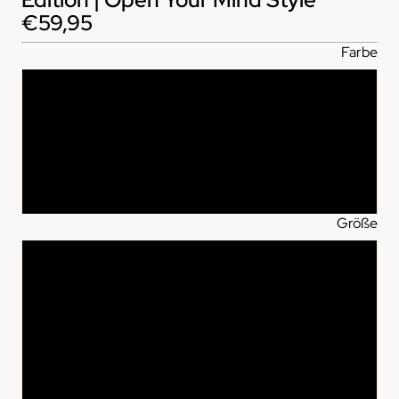
€59,95
Farbe
Vintage White
Heather Grey
Dark Heather Grey
Größe
XS
S
M