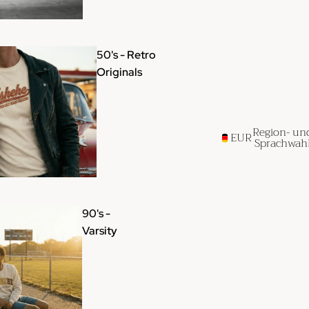
50's - Retro
Originals
Region- un
EUR
Sprachwah
90's -
Varsity