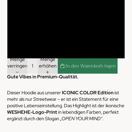
L
XL
XXL
3XL
Menge
Menge
In den Warenkorb legen
verringern
erhöhen
Gute Vibes in Premium-Qualität.
Dieser Hoodie aus unserer
ICONIC COLOR Edition
ist
mehr als nur Streetwear – er ist ein Statement für eine
positive Lebenseinstellung. Das Highlight ist der ikonische
WESHEHE-Logo-Print
in lebendigen Farben, perfekt
ergänzt durch den Slogan
„OPEN YOUR MIND“
.