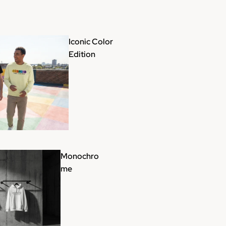
Iconic Color
Edition
Monochro
me